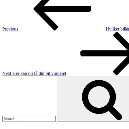
Previous
Hvilket billå
Next
Post
Next
Her kan du få din bil vurderet
Search
for: