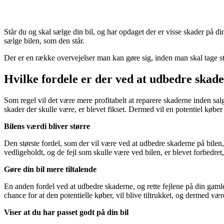
Står du og skal sælge din bil, og har opdaget der er visse skader på din
sælge bilen, som den står.
Der er en række overvejelser man kan gøre sig, inden man skal tage stil
Hvilke fordele er der ved at udbedre skade
Som regel vil det være mere profitabelt at reparere skaderne inden salg
skader der skulle være, er blevet fikset. Dermed vil en potentiel køber v
Bilens værdi bliver større
Den største fordel, som der vil være ved at udbedre skaderne på bilen, 
vedligeholdt, og de fejl som skulle være ved bilen, er blevet forbedret, 
Gøre din bil mere tiltalende
En anden fordel ved at udbedre skaderne, og rette fejlene på din gamle b
chance for at den potentielle køber, vil blive tiltrukket, og dermed være 
Viser at du har passet godt på din bil